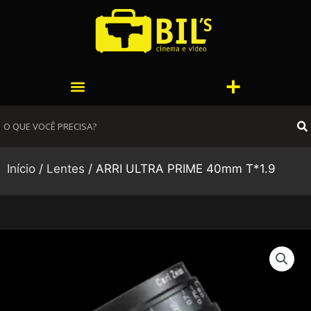
Ir
para
o
conteúdo
Menu
Menu
S
Início
/
Lentes
/ ARRI ULTRA PRIME 40mm T*1.9