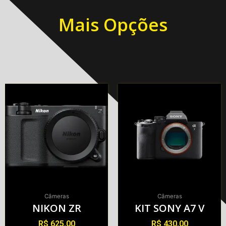
Mais Opções
Câmeras
Câmeras
NIKON ZR
KIT SONY A7 V
R$
625,00
R$
430,00