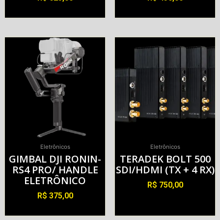
Alugar
Alugar
Eletrônicos
Eletrônicos
GIMBAL DJI RONIN-
TERADEK BOLT 500
RS4 PRO/ HANDLE
SDI/HDMI (TX + 4 RX)
ELETRÔNICO
R$
750,00
R$
375,00
Alugar
Alugar