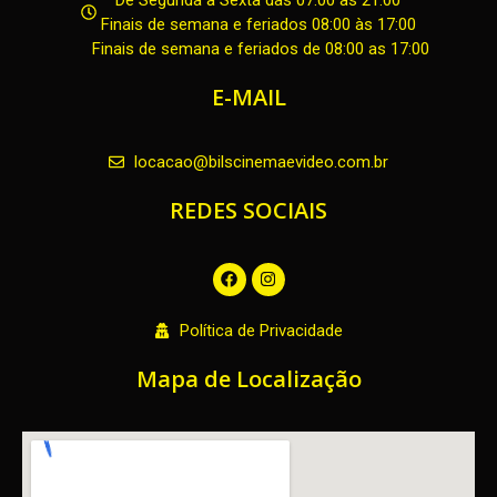
Finais de semana e feriados 08:00 às 17:00
Finais de semana e feriados de 08:00 as 17:00
E-MAIL
locacao@bilscinemaevideo.com.br
REDES SOCIAIS
F
I
a
n
c
s
e
t
Política de Privacidade
b
a
o
g
o
r
Mapa de Localização
k
a
m