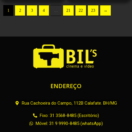
1
2
3
4
…
21
22
23
→
ENDEREÇO
Rua Cachoeira do Campo, 112B Calafate. BH/MG
Fixo: 31 3568-8485 (Escritório)
Móvel: 31 9 9990-8485 (whatsApp)