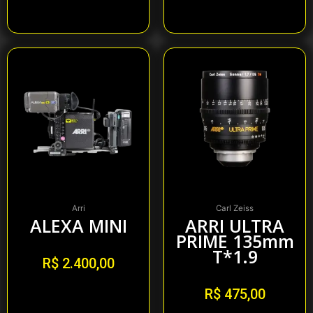
Alugar
Alugar
Arri
Carl Zeiss
ALEXA MINI
ARRI ULTRA
PRIME 135mm
T*1.9
R$
2.400,00
R$
475,00
Alugar