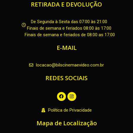
RETIRADA E DEVOLUÇÃO
De Segunda à Sexta das 07:00 às 21:00
Finais de semana e feriados 08:00 às 17:00
Finais de semana e feriados de 08:00 as 17:00
E-MAIL
locacao@bilscinemaevideo.com.br
REDES SOCIAIS
F
I
a
n
c
s
e
t
Política de Privacidade
b
a
o
g
o
r
Mapa de Localização
k
a
m