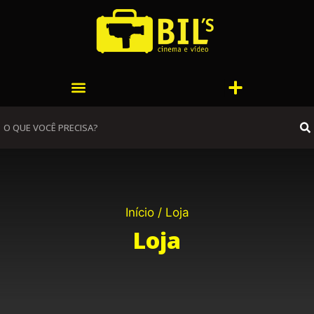
Ir
para
o
conteúdo
Menu
Menu
S
Início
/ Loja
Loja