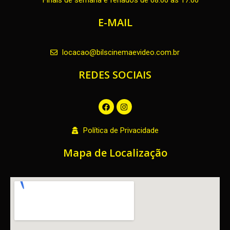
Finais de semana e feriados de 08:00 as 17:00
E-MAIL
locacao@bilscinemaevideo.com.br
REDES SOCIAIS
F
I
a
n
c
s
e
t
Política de Privacidade
b
a
o
g
o
r
Mapa de Localização
k
a
m