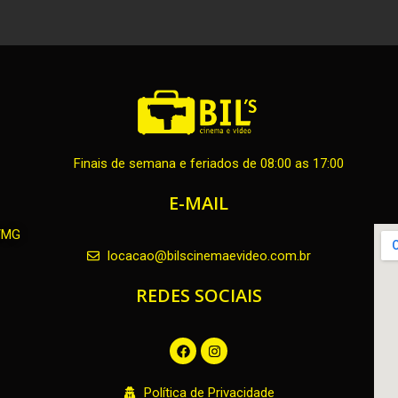
Finais de semana e feriados de 08:00 as 17:00
E-MAIL
H/MG
locacao@bilscinemaevideo.com.br
REDES SOCIAIS
F
I
a
n
c
s
e
t
Política de Privacidade
b
a