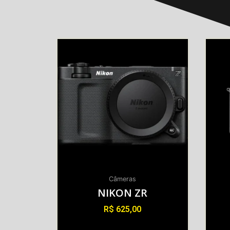
Câmeras
NIKON ZR
R$
625,00
Alugar