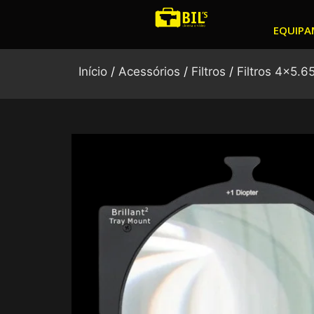
Ir
para
EQUIPA
o
conteúdo
Início
/
Acessórios
/
Filtros
/
Filtros 4x5.6