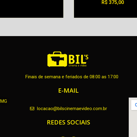
R$
375,00
Alugar
Finais de semana e feriados de 08:00 as 17:00
E-MAIL
H/MG
locacao@bilscinemaevideo.com.br
REDES SOCIAIS