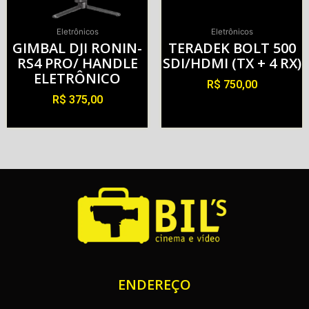
Eletrônicos
Eletrônicos
GIMBAL DJI RONIN-
TERADEK BOLT 500
RS4 PRO/ HANDLE
SDI/HDMI (TX + 4 RX)
ELETRÔNICO
R$
750,00
R$
375,00
Alugar
Alugar
ENDEREÇO