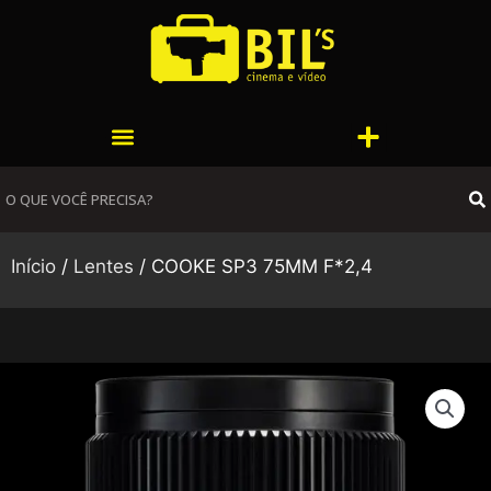
Ir
para
o
conteúdo
Menu
Menu
S
Início
/
Lentes
/ COOKE SP3 75MM F*2,4