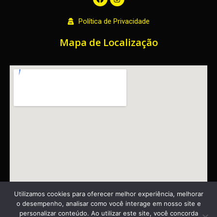
a
n
c
s
e
t
Política de Privacidade
b
a
o
g
o
r
Mapa de Localização
k
a
m
Utilizamos cookies para oferecer melhor experiência, melhorar
o desempenho, analisar como você interage em nosso site e
personalizar conteúdo. Ao utilizar este site, você concorda