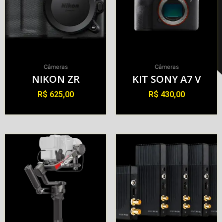
Câmeras
Câmeras
NIKON ZR
KIT SONY A7 V
R$
625,00
R$
430,00
Alugar
Alugar