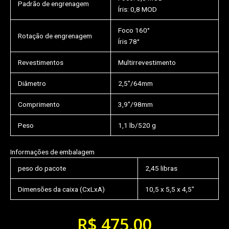
Padrão de engrenagem
Íris: 0,8 MOD
Foco 160°
Rotação de engrenagem
Íris 78°
Revestimentos
Multirrevestimento
Diâmetro
2,5″/64mm
Comprimento
3,9″/98mm
Peso
1,1 lb/520 g
Informações de embalagem
peso do pacote
2,45 libras
Dimensões da caixa (CxLxA)
10,5 x 5,5 x 4,5″
R$
475,00