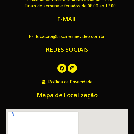
Finais de semana e feriados de 08:00 as 17:00
E-MAIL
locacao@bilscinemaevideo.com.br
REDES SOCIAIS
F
I
a
n
c
s
e
t
Política de Privacidade
b
a
o
g
o
r
Mapa de Localização
k
a
m