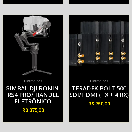
Alugar
Alugar
Eletrônicos
Eletrônicos
GIMBAL DJI RONIN-
TERADEK BOLT 500
RS4 PRO/ HANDLE
SDI/HDMI (TX + 4 RX)
ELETRÔNICO
R$
750,00
R$
375,00
Alugar
Alugar