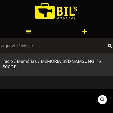
Ir
para
o
conteúdo
Menu
Menu
S
Início
/
Memórias
/ MEMORIA SSD SAMSUNG T5
500GB