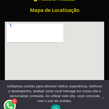
b
a
o
g
o
r
Mapa de Localização
k
a
m
Utilizamos cookies para oferecer melhor experiência, melhorar
o desempenho, analisar como você interage em nosso site e
personalizar conteúdo. Ao utilizar este site, você concorda
com o uso de cookies.
1
©
Bil’s Cinema e Vídeo
– 2025
Ok