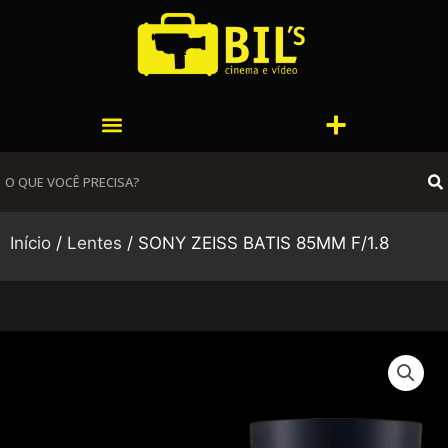
Ir
para
o
conteúdo
Menu
Menu
S
Início
/
Lentes
/ SONY ZEISS BATIS 85MM F/1.8