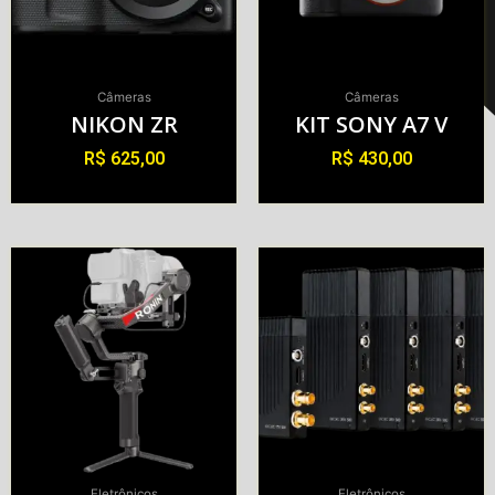
Câmeras
Câmeras
NIKON ZR
KIT SONY A7 V
R$
625,00
R$
430,00
Alugar
Alugar
Eletrônicos
Eletrônicos