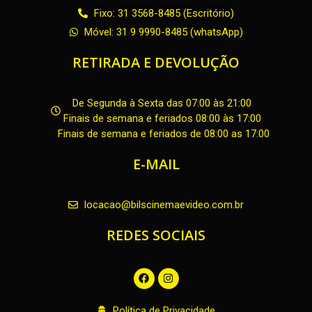
Fixo: 31 3568-8485 (Escritório)
Móvel: 31 9 9990-8485 (whatsApp)
RETIRADA E DEVOLUÇÃO
De Segunda à Sexta das 07:00 às 21:00
Finais de semana e feriados 08:00 às 17:00
Finais de semana e feriados de 08:00 as 17:00
E-MAIL
locacao@bilscinemaevideo.com.br
REDES SOCIAIS
F
I
a
n
c
s
e
t
Política de Privacidade