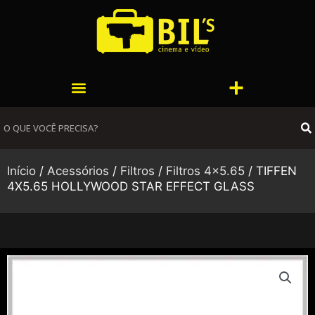
Ir
para
o
conteúdo
Menu
Menu
S
Início
/
Acessórios
/
Filtros
/
Filtros 4x5.65
/ TIFFEN
4X5.65 HOLLYWOOD STAR EFFECT GLASS