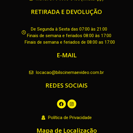
RETIRADA E DEVOLUÇÃO
De Segunda à Sexta das 07:00 às 21:00
Finais de semana e feriados 08:00 às 17:00
Finais de semana e feriados de 08:00 as 17:00
E-MAIL
locacao@bilscinemaevideo.com.br
REDES SOCIAIS
F
I
a
n
c
s
e
t
Política de Privacidade
b
a
o
g
o
r
Mapa de Localização
k
a