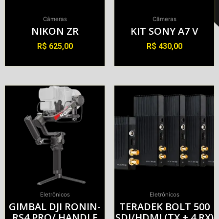
Câmeras
Câmeras
NIKON ZR
KIT SONY A7 V
R$
625,00
R$
430,00
Alugar
Alugar
Eletrônicos
Eletrônicos
GIMBAL DJI RONIN-
TERADEK BOLT 500
RS4 PRO/ HANDLE
SDI/HDMI (TX + 4 RX)