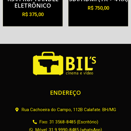
ELETRÔNICO
R$
750,00
R$
375,00
Alugar
Alugar
ENDEREÇO
Rua Cachoeira do Campo, 112B Calafate. BH/MG
Fixo: 31 3568-8485 (Escritório)
Móvel: 31 9 9990-8485 (whatsApp)