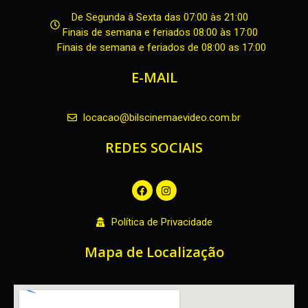
De Segunda à Sexta das 07:00 às 21:00
Finais de semana e feriados 08:00 às 17:00
Finais de semana e feriados de 08:00 as 17:00
E-MAIL
locacao@bilscinemaevideo.com.br
REDES SOCIAIS
F
I
a
n
c
s
e
t
Política de Privacidade
b
a
o
g
o
r
Mapa de Localização
k
a
m