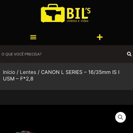
Ir
para
o
conteúdo
Menu
Menu
S
Início
/
Lentes
/ CANON L SERIES – 16/35mm IS I
USM – F*2,8