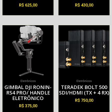
R$
625,00
R$
430,00
Alugar
Alugar
Eletrônicos
Eletrônicos
GIMBAL DJI RONIN-
TERADEK BOLT 500
RS4 PRO/ HANDLE
SDI/HDMI (TX + 4 RX)
ELETRÔNICO
R$
750,00
R$
375,00
Alugar