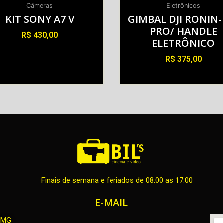
Câmeras
Eletrônicos
KIT SONY A7 V
GIMBAL DJI RONIN-
PRO/ HANDLE
R$
430,00
ELETRÔNICO
Alugar
R$
375,00
Alugar
Finais de semana e feriados de 08:00 as 17:00
E-MAIL
H/MG