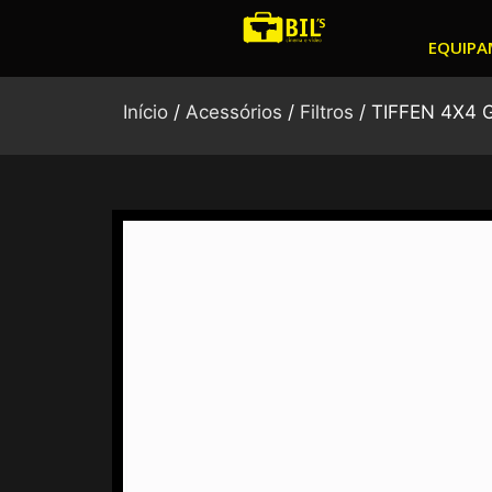
Ir
para
EQUIPA
o
conteúdo
Início
/
Acessórios
/
Filtros
/ TIFFEN 4X4 