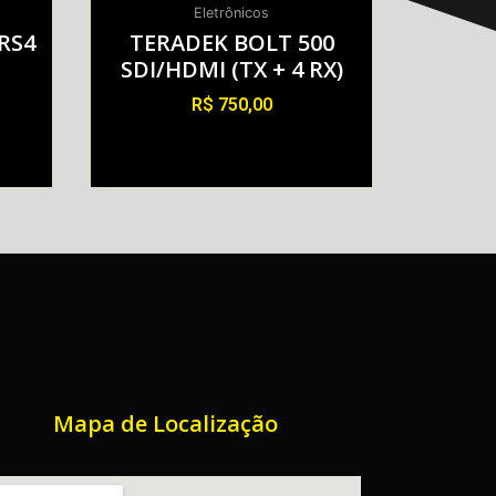
Eletrônicos
RS4
TERADEK BOLT 500
SDI/HDMI (TX + 4 RX)
R$
750,00
Alugar
Mapa de Localização